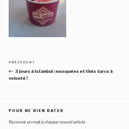
Navigation
Article
PRÉCÉDENT
de
précédent
3 jours à Istanbul : mosquées et thés turcs à
l’article
volonté !
POUR NE RIEN RATER
Recevoir un mail à chaque nouvel article