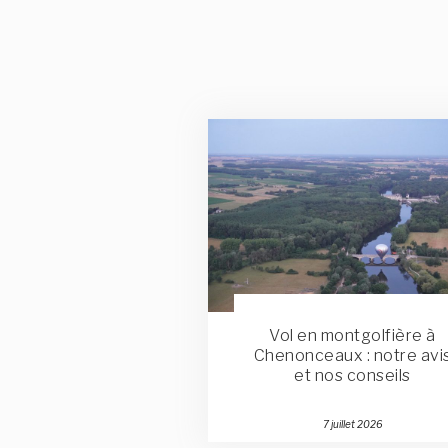
Vol en montgolfière à
Chenonceaux : notre avi
et nos conseils
Publié
7 juillet 2026
le