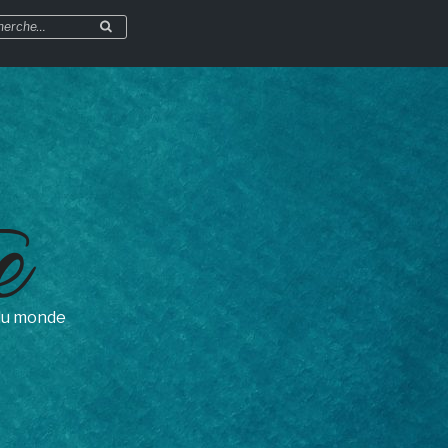
herche
Recherche
r
e
 du monde