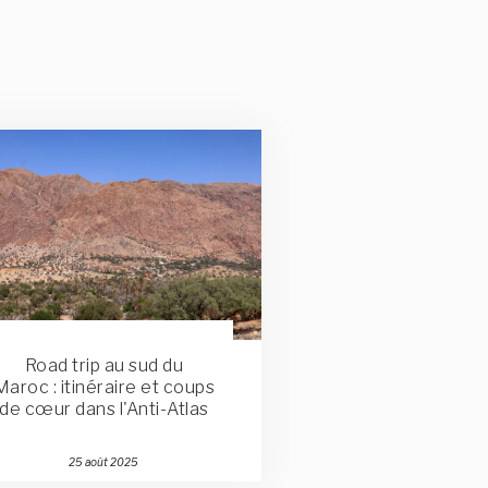
Road trip au sud du
Maroc : itinéraire et coups
de cœur dans l'Anti-Atlas
Publié
25 août 2025
le