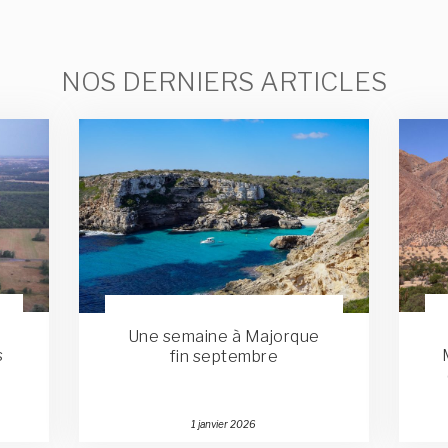
NOS DERNIERS ARTICLES
Une semaine à Majorque
s
fin septembre
Publié
1 janvier 2026
le