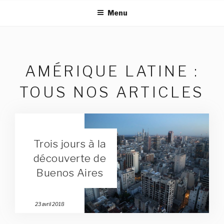
Aller
Menu
au
contenu
principal
AMÉRIQUE LATINE :
TOUS NOS ARTICLES
Trois jours à la
découverte de
Buenos Aires
Publié
23 avril 2018
le