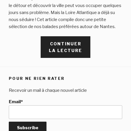
le détour et découvrir la ville peut vous occuper quelques
jours sans problème. Mais la Loire Atlantique a déjà su
nous séduire ! Cet article compile donc une petite
sélection de nos balades préférées autour de Nantes.
CONTINUER
DE
LA LECTURE
« 6
BALADES
EN
LOIRE-
POUR NE RIEN RATER
ATLANTIQUE
Recevoir un mail à chaque nouvel article
:
QUE
Email*
FAIRE
AUTOUR
DE
NANTES
? »