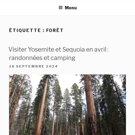
Aller
Menu
au
contenu
principal
ÉTIQUETTE :
FORÊT
Visiter Yosemite et Sequoia en avril :
randonnées et camping
PUBLIÉ
16 SEPTEMBRE 2024
LE