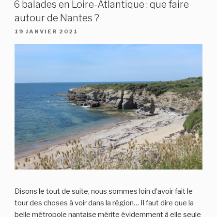
6 balades en Loire-Atlantique : que faire
ET
SEQUOIA
autour de Nantes ?
EN
PUBLIÉ
19 JANVIER 2021
AVRIL
LE
:
RANDONNÉES
ET
CAMPING »
Disons le tout de suite, nous sommes loin d’avoir fait le
tour des choses à voir dans la région… Il faut dire que la
belle métropole nantaise mérite évidemment à elle seule