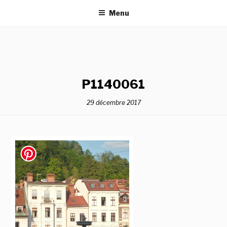
Aller
Menu
au
contenu
principal
P1140061
29 décembre 2017