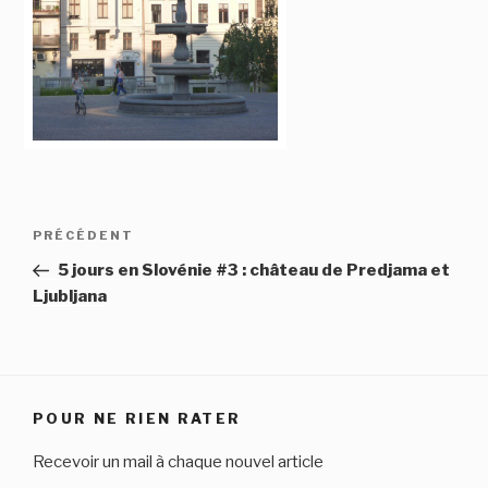
Navigation
Article
PRÉCÉDENT
de
précédent
5 jours en Slovénie #3 : château de Predjama et
l’article
Ljubljana
POUR NE RIEN RATER
Recevoir un mail à chaque nouvel article