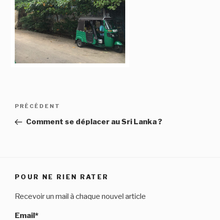
Navigation
Article
PRÉCÉDENT
de
précédent
Comment se déplacer au Sri Lanka ?
l’article
POUR NE RIEN RATER
Recevoir un mail à chaque nouvel article
Email*