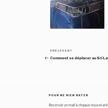
Navigation
Article
PRÉCÉDENT
de
précédent
Comment se déplacer au Sri La
l’article
POUR NE RIEN RATER
Recevoir un mail à chaque nouvel arti