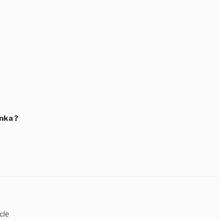
nka ?
cle