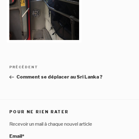
Navigation
Article
PRÉCÉDENT
de
précédent
Comment se déplacer au Sri Lanka ?
l’article
POUR NE RIEN RATER
Recevoir un mail à chaque nouvel article
Email*