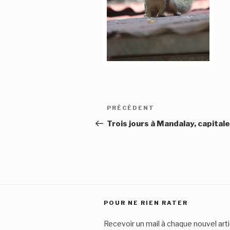
Navigation
Article
PRÉCÉDENT
de
précédent
Trois jours à Mandalay, capitale
l’article
POUR NE RIEN RATER
Recevoir un mail à chaque nouvel arti