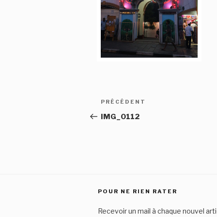
Navigation
Article
PRÉCÉDENT
de
précédent
IMG_0112
l’article
POUR NE RIEN RATER
Recevoir un mail à chaque nouvel arti