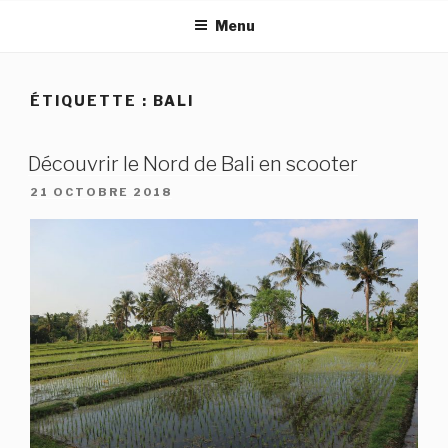
Aller
Menu
au
contenu
principal
ÉTIQUETTE :
BALI
Découvrir le Nord de Bali en scooter
PUBLIÉ
21 OCTOBRE 2018
LE