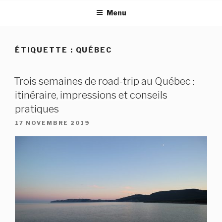
Aller
Menu
au
contenu
principal
ÉTIQUETTE :
QUÉBEC
Trois semaines de road-trip au Québec :
itinéraire, impressions et conseils
pratiques
PUBLIÉ
17 NOVEMBRE 2019
LE