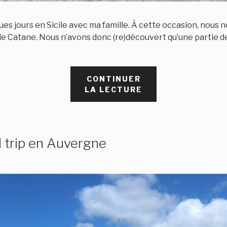
ques jours en Sicile avec ma famille. À cette occasion, nou
 de Catane. Nous n’avons donc (re)découvert qu’une partie de l
CONTINUER
DE
LA LECTURE
« QUATRE
JOURS
SUR
LA
d trip en Auvergne
CÔTE
EST
DE
LA
SICILE
:
DE
L’ETNA