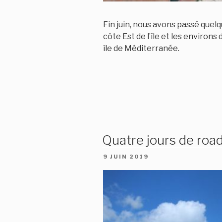
Fin juin, nous avons passé quel
côte Est de l’île et les environs
île de Méditerranée.
Quatre jours de roa
PUBLIÉ
9 JUIN 2019
LE