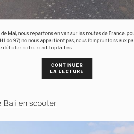
de Mai, nous repartons en van sur les routes de France, pou
H1 de 97) ne nous appartient pas, nous l’empruntons aux pa
e débuter notre road-trip là-bas.
CONTINUER
DE
LA LECTURE
« QUATRE
JOURS
DE
ROAD
 Bali en scooter
TRIP
EN
AUVERGNE »