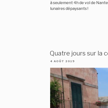
à seulement 4h de vol de Nantes
lunaires dépaysants !
Quatre jours sur la c
PUBLIÉ
4 AOÛT 2019
LE