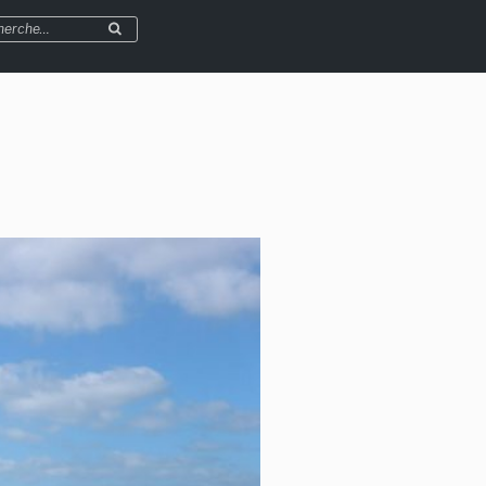
herche
Recherche
r