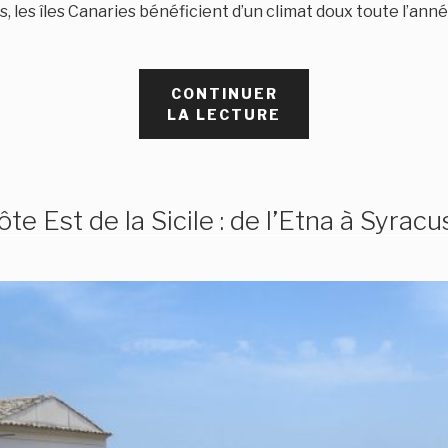
, les îles Canaries bénéficient d’un climat doux toute l’ann
CONTINUER
DE
LA LECTURE
« UNE
SEMAINE
À
LANZAROTE
ôte Est de la Sicile : de l’Etna à Syracu
EN
MARS »