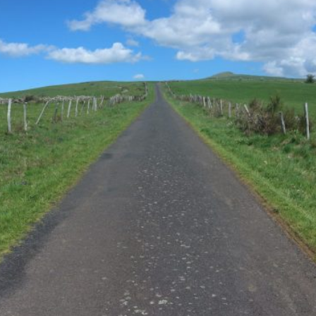
À
SYRACUSE »