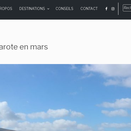
Rec
PROPOS
DESTINATIONS
CONSEILS
CONTACT
pou
:
arote en mars