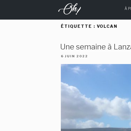
Aller
À 
au
contenu
principal
ÉTIQUETTE :
VOLCAN
Une semaine à Lanz
PUBLIÉ
6 JUIN 2022
LE