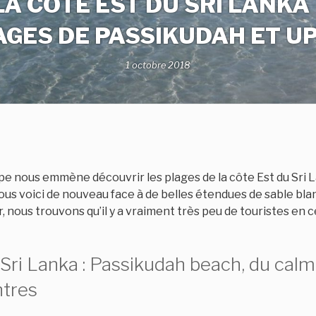
LA CÔTE EST DU SRI LANKA 
AGES DE PASSIKUDAH ET U
1 octobre 2018
pe nous emmène découvrir les plages de la côte Est du Sri 
 nous voici de nouveau face à de belles étendues de sable blan
, nous trouvons qu’il y a vraiment très peu de touristes en c
Sri Lanka : Passikudah beach, du calm
ntres