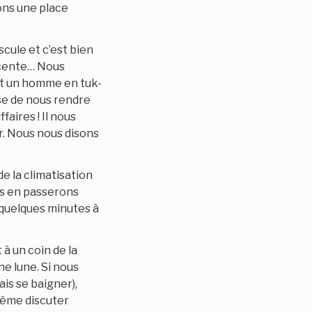
ons une place
cule et c’est bien
escente… Nous
est un homme en tuk-
pose de nous rendre
aires ! Il nous
. Nous nous disons
e la climatisation
us en passerons
 quelques minutes à
à un coin de la
ne lune. Si nous
is se baigner),
même discuter