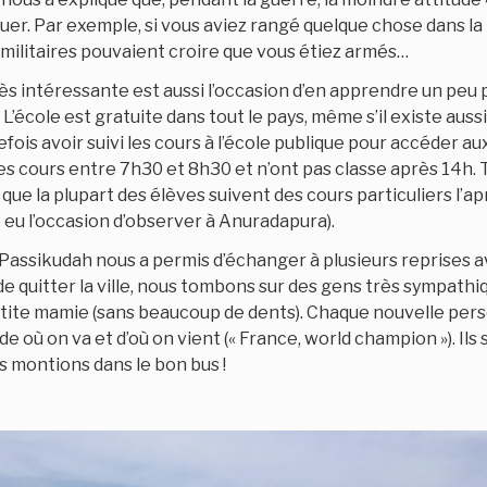
tuer. Par exemple, si vous aviez rangé quelque chose dans la
 militaires pouvaient croire que vous étiez armés…
ès intéressante est aussi l’occasion d’en apprendre un peu 
. L’école est gratuite dans tout le pays, même s’il existe auss
tefois avoir suivi les cours à l’école publique pour accéder au
s cours entre 7h30 et 8h30 et n’ont pas classe après 14h. 
que la plupart des élèves suivent des cours particuliers l’ap
 eu l’occasion d’observer à Anuradapura).
e Passikudah nous a permis d’échanger à plusieurs reprises a
uitter la ville, nous tombons sur des gens très sympathiqu
te mamie (sans beaucoup de dents). Chaque nouvelle pers
e où on va et d’où on vient (« France, world champion »). Ils
 montions dans le bon bus !