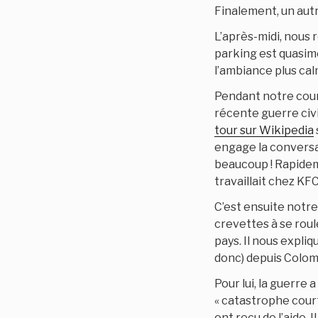
Finalement, un autr
L’après-midi, nous r
parking est quasime
l’ambiance plus ca
Pendant notre court
récente guerre civi
tour sur Wikipedia
engage la conversat
beaucoup ! Rapideme
travaillait chez KF
C’est ensuite notre
crevettes à se roule
pays. Il nous expliq
donc) depuis Colomb
Pour lui, la guerre 
« catastrophe cour
ont reçu de l’aide. 