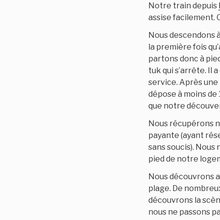
Notre train depuis
assise facilement. C
Nous descendons à l
la première fois qu
partons donc à pied
tuk qui s’arrête. Il
service. Après une 
dépose à moins de 
que notre découve
Nous récupérons no
payante (ayant rés
sans soucis). Nous 
pied de notre loge
Nous découvrons av
plage. De nombreux l
découvrons la scène
nous ne passons pa