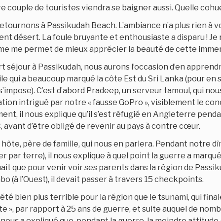
e couple de touristes viendra se baigner aussi. Quelle cohue
etournons à Passikudah Beach. L’ambiance n’a plus rien à voir
nt désert. La foule bruyante et enthousiaste a disparu ! Je
lme me permet de mieux apprécier la beauté de cette imme
 séjour à Passikudah, nous aurons l’occasion d’en apprendre
le qui a beaucoup marqué la côte Est du Sri Lanka (pour en s
s’impose). C’est d’abord Pradeep, un serveur tamoul, qui nous 
ion intrigué par notre « fausse GoPro », visiblement le co
nt, il nous explique qu’il s’est réfugié en Angleterre pendan
C, avant d’être obligé de revenir au pays à contre cœur.
 hôte, père de famille, qui nous en parlera. Pendant notre dî
r par terre), il nous explique à quel point la guerre a marqu
uait que pour venir voir ses parents dans la région de Passiku
o (à l’Ouest), il devait passer à travers 15 checkpoints.
a été bien plus terrible pour la région que le tsunami, qui fi
te », par rapport à 25 ans de guerre, et suite auquel de no
Il nous a expliqué que, pendant la guerre, la moindre attitude