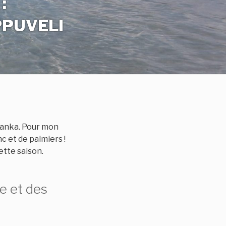
:
PPUVELI
Lanka. Pour mon
c et de palmiers !
ette saison.
e et des