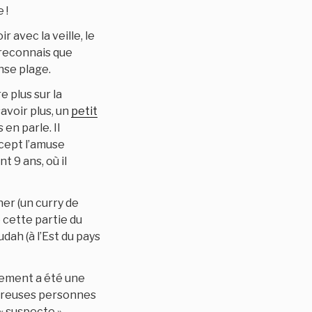
 !
 avec la veille, le
 reconnais que
nse plage.
 plus sur la
avoir plus, un
petit
en parle. Il
ncept l’amuse
t 9 ans, où il
ner (un curry de
é cette partie du
dah (à l’Est du pays
nalement a été une
mbreuses personnes
 « suspecte »