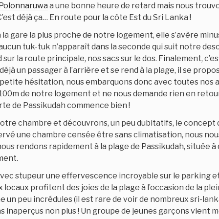
Polonnaruwa
a une bonne heure de retard mais nous trouv
’est déjà ça… En route pour la côte Est du Sri Lanka !
a gare la plus proche de notre logement, elle s’avère minus
’aucun tuk-tuk n’apparaît dans la seconde qui suit notre d
 sur la route principale, nos sacs sur le dos. Finalement, c’
 a déjà un passager à l’arrière et se rend à la plage, il se pro
petite hésitation, nous embarquons donc avec toutes nos aff
100m de notre logement et ne nous demande rien en retour
rte de Passikudah commence bien !
tre chambre et découvrons, un peu dubitatifs, le concept d
ervé une chambre censée être sans climatisation, nous no
nous rendons rapidement à la plage de Passikudah, située à
ment.
ec stupeur une effervescence incroyable sur le parking et 
ocaux profitent des joies de la plage à l’occasion de la plei
 un peu incrédules (il est rare de voir de nombreux sri-lanka
s inaperçus non plus ! Un groupe de jeunes garçons vient 