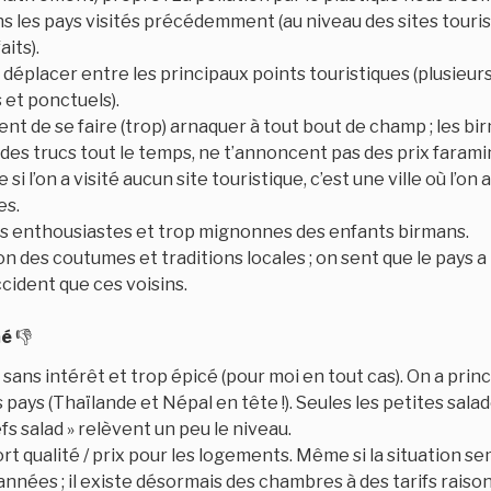
 les pays visités précédemment (au niveau des sites touris
aits).
se déplacer entre les principaux points touristiques (plusie
s et ponctuels).
nt de se faire (trop) arnaquer à tout bout de champ ; les b
des trucs tout le temps, ne t’annoncent pas des prix farami
i l’on a visité aucun site touristique, c’est une ville où l’on 
es.
ns enthousiastes et trop mignonnes des enfants birmans.
n des coutumes et traditions locales ; on sent que le pays a
ccident que ces voisins.
mé
👎
: sans intérêt et trop épicé (pour moi en tout cas). On a pr
 pays (Thaïlande et Népal en tête !). Seules les petites salad
fs salad » relèvent un peu le niveau.
t qualité / prix pour les logements. Même si la situation s
s années ; il existe désormais des chambres à des tarifs rais