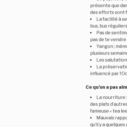
présente que dans
des efforts sont f
La facilité à 
bus, bus régulier
Pas de sentime
pas de te vendre 
Yangon ; même s
plusieurs semain
Les salutatio
La préservatio
influencé par l’O
Ce qu’on a pas ai
La nourriture 
des plats d’autres
fameuse « tea lee
Mauvais rappor
qu’il y a quelque