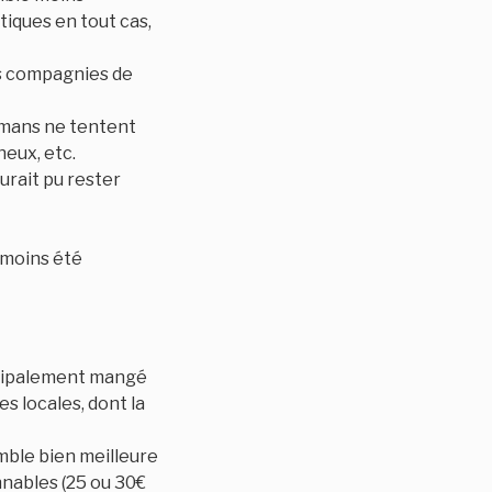
tiques en tout cas,
urs compagnies de
irmans ne tentent
neux, etc.
aurait pu rester
 moins été
incipalement mangé
es locales, dont la
emble bien meilleure
onnables (25 ou 30€