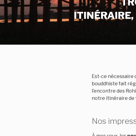
TR
ITINÉRAIRE
Est-ce nécessaire 
bouddhiste fait ré
l’encontre des
Roh
notre itinéraire de
Nos impress
À mes yeux, les
pay