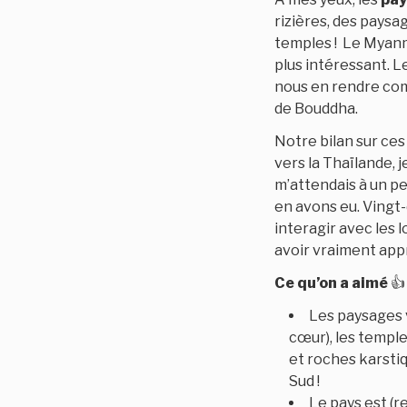
rizières, des paysa
temples ! Le Myan
plus intéressant. 
nous en rendre comp
de Bouddha.
Notre bilan sur ce
vers la Thaïlande, j
m’attendais à un pe
en avons eu. Vingt-
interagir avec les 
avoir vraiment app
Ce qu’on a aimé
👍
Les paysages v
cœur), les temple
et roches karstiq
Sud !
Le pays est (r