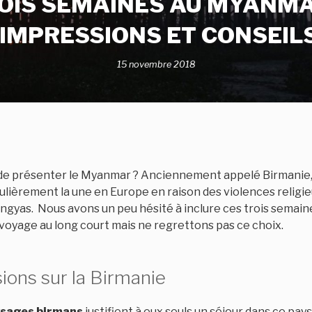
OIS SEMAINES AU MYANMA
, IMPRESSIONS ET CONSEIL
15 novembre 2018
de présenter le Myanmar ? Anciennement appelé Birmanie,
gulièrement la une en Europe en raison des violences religi
ingyas
. Nous avons un peu hésité à inclure ces trois semai
 voyage au long court mais ne regrettons pas ce choix.
ions sur la Birmanie
sages birmans
justifient à eux seuls un séjour dans ce pays