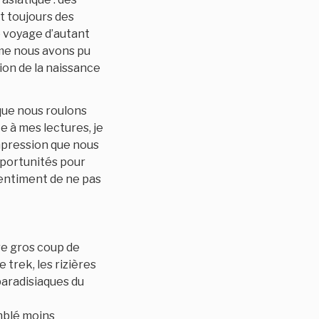
et toujours des
e voyage d’autant
mme nous avons pu
ion de la naissance
que nous roulons
te à mes lectures, je
impression que nous
pportunités pour
sentiment de ne pas
tre gros coup de
trek, les rizières
paradisiaques du
emblé moins