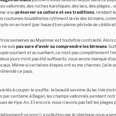
ges vallonnés, des roches karstiques, des lacs, des plages… 
mar a su
préserver sa culture et ses traditions
, rendant l
Les coutumes bouddhistes rythment la vie des birmans, co
te en arrivant (par hasard !) en pleine période de célébrat
s trois semaines au Myanmar est toutefois contrasté. Alors 
e ne suis
pas sure d’avoir su comprendre les birmans
. Sui
uple souriant et accueillant, ce n’est pas complétement l’
deux jours n’ont pas été suffisants, nous avons manqué d’o
locaux. Même si certaines étapes ont su me charmer, j’ai le 
réhendé ce pays.
ariés à couper le souffle ; la beauté sereine du lac Inle (no
s par centaine à Bagan, les champs vallonnés pendant notre 
ues de Hpa-An. Et encore, nous n’avons pas fait les plages 
elativement) propre ! La pollution par le plastique nous a s