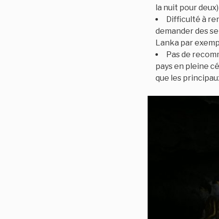
la nuit pour deux)
Difficulté à r
demander des self
Lanka par exemple)
Pas de recomm
pays en pleine cé
que les principau