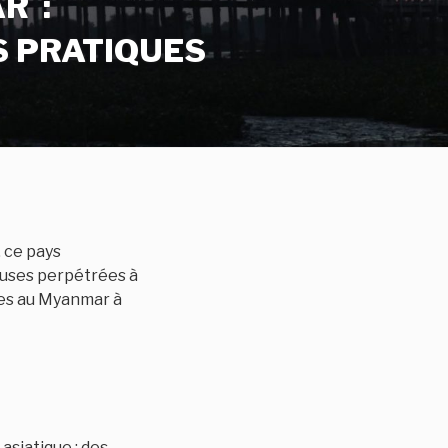
R :
S PRATIQUES
 ce pays
euses perpétrées à
nes au Myanmar à
 asiatique : des