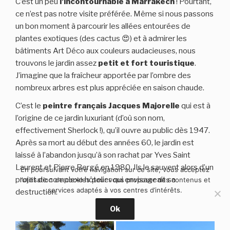
C’est un peu
l’incontournable à Marrakech
! Pourtant,
ce n’est pas notre visite préférée. Même si nous passons
un bon moment à parcourir les allées entourées de
plantes exotiques (des cactus 😍) et à admirer les
bâtiments Art Déco aux couleurs audacieuses, nous
trouvons le jardin assez
petit et fort touristique
.
J’imagine que la fraîcheur apportée par l’ombre des
nombreux arbres est plus appréciée en saison chaude.
C’est le
peintre français Jacques Majorelle
qui est à
l’origine de ce jardin luxuriant (d’où son nom,
effectivement Sherlock !), qu’il ouvre au public dès 1947.
Après sa mort au début des années 60, le jardin est
laissé à l’abandon jusqu’à son rachat par Yves Saint
Laurent et Pierre Bergé en 1980. Ils le sauvent alors d’un
En poursuivant votre navigation sur ce site, vous acceptez
projet de complexe hôtelier qui envisageait sa
l’utilisation de cookies pour vous proposer des contenus et
services adaptés à vos centres d’intérêts.
destruction.
Ok