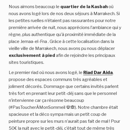
Nous aimons beaucoup le
quartier de la Kasbah
où
nous avons logé lors de nos deux séjours à Marrakech. Si
les petites ruelles n’étaient pas rassurantes pour notre
première arrivée de nuit, nous apprécions l’ambiance qui y
règne, plus authentique qu’à proximité immédiate de la
place Jemaa-el-Fna . Grâce à cette localisation dans la
vieille ville de Marrakech, nous avons pu nous déplacer
exclusivement à pied
afin de rejoindre les principaux
sites touristiques.
Le premier riad où nous avons logé, le
Riad Dar Aida
,
propose des espaces communs très agréables et
joliment décorés. Dommage que certains invités parlent
très fort en prenant leur petit-déj sans que le personnel
n’intervienne car ça résonne beaucoup
(#PasToucherÀMonSommeil 💀🙈). Notre chambre était
spacieuse et la déco sympa mais un petit coup de
peinture propre sur les murs n’aurait pas fait de mal ! Pour
50€ la nuit avec le petit-déj, c’était tout de même très