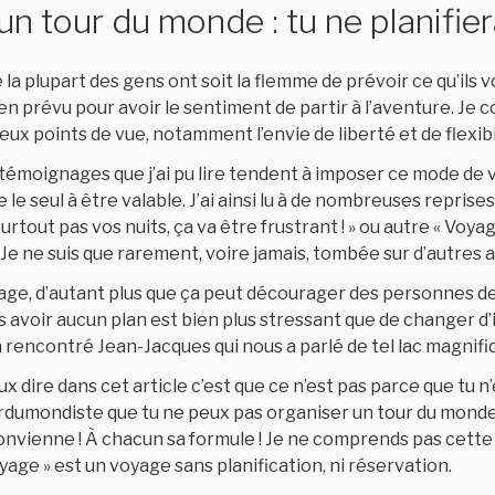
n tour du monde : tu ne planifier
e la plupart des gens ont soit la flemme de prévoir ce qu’ils vo
ien prévu pour avoir le sentiment de partir à l’aventure. Je
ux points de vue, notamment l’envie de liberté et de flexibil
 témoignages que j’ai pu lire tendent à imposer ce mode de 
e seul à être valable. J’ai ainsi lu à de nombreuses reprises
rtout pas vos nuits, ça va être frustrant ! » ou autre « Voyage
. Je ne suis que rarement, voire jamais, tombée sur d’autres 
ge, d’autant plus que ça peut décourager des personnes de 
ns avoir aucun plan est bien plus stressant que de changer d’
a rencontré Jean-Jacques qui nous a parlé de tel lac magnifiq
eux dire dans cet article c’est que ce n’est pas parce que tu n
dumondiste que tu ne peux pas organiser un tour du monde
convienne ! À chacun sa formule ! Je ne comprends pas cett
oyage » est un voyage sans planification, ni réservation.