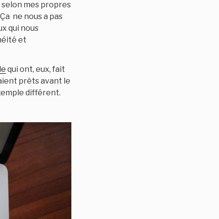
e, selon mes propres
Ç
a ne nous a pas
ux qui nous
éité et
le
qui ont, eux, fait
aient prêts avant le
xemple différent.