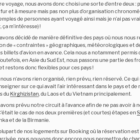
e voyage, nous avons donc choisi une sorte d’entre deux : 
 fur et à mesure mais pas non plus d’organisation chronomét
emples de personnes ayant voyagé ainsi mais je n’ai pas vra
 ça m’intéresse) !
avons décidé de manière définitive des pays où nous nous r
ion de « contraintes » géographiques, météorologiques et de
s billets d’avion en avance. Cela nous a notamment permis 
Toutefois, en Asie du Sud Est, nous passons une partie des f
t restons donc flexibles pour ces pays !
 nous n’avons rien organisé, rien prévu, rien réservé. Ce qui
igner sur ce qui avait l’air intéressant dans le pays et de
as du
Kirghizistan
, du Laos et du Vietnam principalement.
 avons prévu notre circuit à l’avance afin de ne pas avoir à
 C’était le cas de nos deux premières (et courtes) étapes en
S
nka et de la Birmanie.
plupart de nos logements sur Booking où la réservation es
l’arrivée, nous pouvons donc encore nous permettre de chan