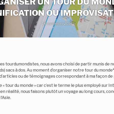
GANISER UN TOUR DU MOND
IFICATION OU IMPROVISAT
18 septembre 2018
s tourdumondistes, nous avons choisi de partir munis de no
s) sacs à dos. Au moment d’organiser notre tour du monde*, 
d’articles ou de témoignages correspondant à ma façon de p
de « tour du monde » car c’est le terme le plus employé sur I
en réalité, nous faisons plutôt un voyage au long cours, co
’Asie.