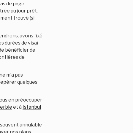
pas de page
rée au jour prêt.
iment trouvé (si
endrons, avons fixé
s durées de visa)
de bénéficier de
rontières de
 ne m’a pas
 repérer quelques
 nous en préoccuper
erbie
et à
Istanbul
t souvent annulable
ger nos plans.