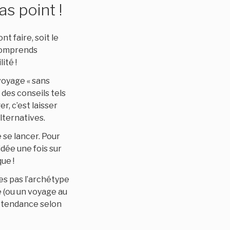
as point !
nt faire, soit le
 comprends
ité !
voyage « sans
 des conseils tels
r, c’est laisser
alternatives.
se lancer. Pour
idée une fois sur
ue !
’es pas l’archétype
 (ou un voyage au
e tendance selon