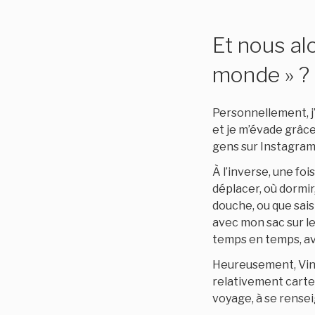
Et nous al
monde » ?
Personnellement, j’
et je m’évade grâce
gens sur Instagram
À l’inverse, une fo
déplacer, où dormir,
douche, ou que sais-
avec mon sac sur l
temps en temps, avec
Heureusement, Vince
relativement carte 
voyage, à se rensei