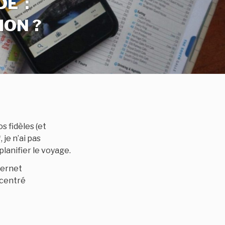
E :
ION ?
s fidèles (et
je n’ai pas
lanifier le voyage.
nternet
ncentré