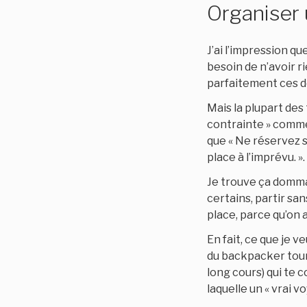
Organiser u
J’ai l’impression qu
besoin de n’avoir r
parfaitement ces de
Mais la plupart des
contrainte » comme l
que « Ne réservez su
place à l’imprévu. »
Je trouve ça domma
certains, partir sa
place, parce qu’on 
En fait, ce que je v
du backpacker tour
long cours) qui te 
laquelle un « vrai v