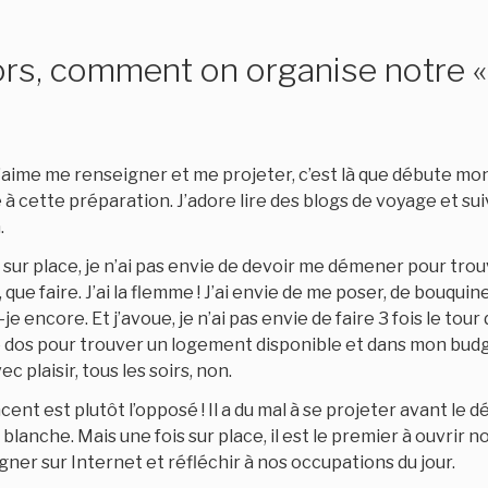
ors, comment on organise notre «
aime me renseigner et me projeter, c’est là que débute mon
 à cette préparation. J’adore lire des blogs de voyage et su
.
is sur place, je n’ai pas envie de devoir me démener pour t
 que faire. J’ai la flemme ! J’ai envie de me poser, de bouqui
je encore. Et j’avoue, je n’ai pas envie de faire 3 fois le tou
e dos pour trouver un logement disponible et dans mon budg
 plaisir, tous les soirs, non.
nt est plutôt l’opposé ! Il a du mal à se projeter avant le d
blanche. Mais une fois sur place, il est le premier à ouvrir n
gner sur Internet et réfléchir à nos occupations du jour.