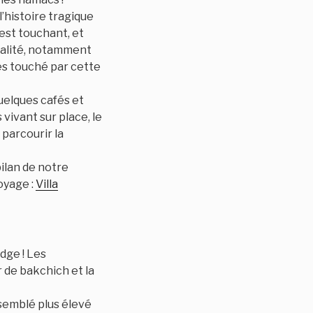
’histoire tragique
est touchant, et
ualité, notamment
ès touché par cette
quelques cafés et
vivant sur place, le
 parcourir la
ilan de notre
oyage :
Villa
dge ! Les
 de bakchich et la
semblé plus élevé