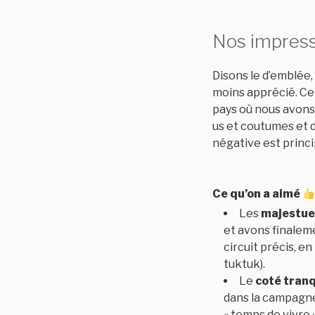
Nos impress
Disons le d’emblée,
moins apprécié. Ce 
pays où nous avons
us et coutumes et 
négative est princ
Ce qu’on a aimé
Les
majestue
et avons finaleme
circuit précis, e
tuktuk).
Le
coté tranq
dans la campagne,
« temps de vivre 