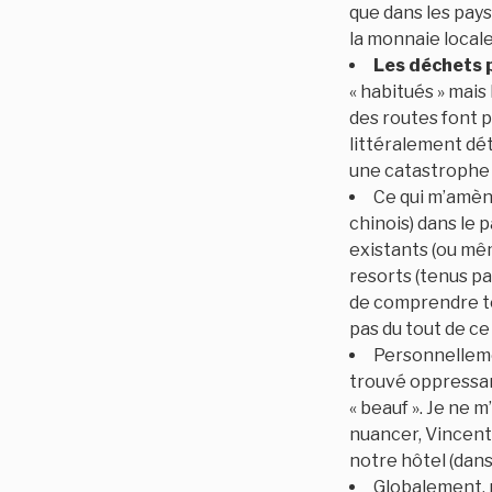
que dans les pays
la monnaie locale
Les déchets p
« habitués » mai
des routes font p
littéralement dét
une catastrophe 
Ce qui m’amène
chinois) dans le 
existants (ou même
resorts (tenus par
de comprendre tou
pas du tout de ce
Personnelleme
trouvé oppressant 
« beauf ». Je ne 
nuancer, Vincent 
notre hôtel (dans
Globalement, 