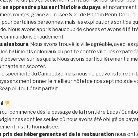
d’
en apprendre plus sur l’histoire du pays
, et notamment l
mers rouges, grâce au musée S-21 de Phnom Penh. Celui-ci 
our certaines personnes, mais les explications sont de q
uide. Nous avons appris beaucoup de choses et avons été tr
 recommandons chaudement.
s alentours
. Nous avons trouvé la ville agréable, avec les 
les bâtiments coloniaux du petite centre ville, les expatriés 
 à observer sur les quais. Nous avons particulièrement aimé
nnante en scooter.
ne spécificité du Cambodge mais nous ne pouvons faire un b
ays sans mentionner le meilleur hôtel de nos sept mois de v
eap où tout était parfait.
mé
n
qui commence dès le passage de la frontière Laos / Cambo
dgiennes sont les seules où nous avons été obligé de payer
rement institutionnalisée.
s prix des hébergements et de la restauration
nous ont 