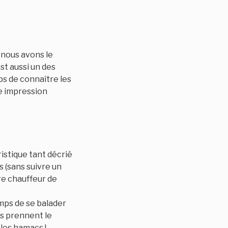
 nous avons le
st aussi un des
s de connaître les
te impression
ristique tant décrié
 (sans suivre un
re chauffeur de
mps de se balader
ls prennent le
 les hamacs !