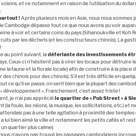
 voisins, et ce notamment en raison de l’utilisation du dollar
.
artout !
Après plusieurs mois en Asie, nous nous sommes 
s le Cambodge dépasse tout ce que nous avons pu voir aupa
eine à voir et certains coins du pays (Sihanoukville et Koh
ruits par les déchets (et les constructeurs chinois). La ges
!
 au point suivant, la
déferlante des investissements ét
pays. Ceux-ci n’hésitent pas à virer les locaux pour détruire 
 la faune et la florale locale) afin de construire à la place 
 des chinois pour des chinois). S’il est très difficile en quel
t ce qu’il se passe, on sent bien que la plupart des cambo
 « développement ». Franchement, c’est assez triste !
nt, je n’ai pas apprécié
le quartier de « Pub Street » à S
(la foule, les néons, la musique, les sollicitations, etc.) et
m’attendais pas à une telle agitation à proximité des temples
a lui bien aimé la ville et notamment les petits cafés et res
 un quartier plus calme).
nous n’avons pas trouvé les paysages cambodgiens incroyab