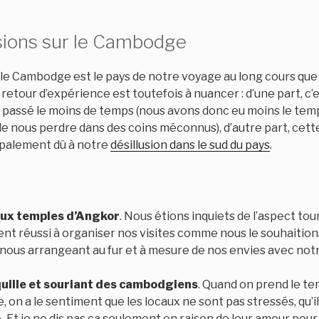
ions sur le Cambodge
 le Cambodge est le pays de notre voyage au long cours que
retour d’expérience est toutefois à nuancer : d’une part, c’e
 passé le moins de temps (nous avons donc eu moins le temp
de nous perdre dans des coins méconnus), d’autre part, cet
ipalement dû à notre
désillusion dans le sud du pays
.
ux temples d’Angkor
. Nous étions inquiets de l’aspect tou
nt réussi à organiser nos visites comme nous le souhaitions
n nous arrangeant au fur et à mesure de nos envies avec not
uille et souriant des cambodgiens
. Quand on prend le te
 on a le sentiment que les locaux ne sont pas stressés, qu’i
». Et je ne dis pas ça seulement en raison de leur amour pour