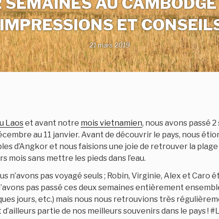
2 SEMAINES AU CAMBODGE 
, IMPRESSIONS ET CONSEIL
21 mars 2019
u Laos
et avant notre
mois vietnamien
, nous avons passé 2
cembre au 11 janvier. Avant de découvrir le pays, nous éti
ples d’Angkor et nous faisions une joie de retrouver la plage 
rs mois sans mettre les pieds dans l’eau.
s n’avons pas voyagé seuls ; Robin, Virginie, Alex et Caro 
s n’avons pas passé ces deux semaines entièrement ensemble 
ques jours, etc.) mais nous nous retrouvions très régulièr
d’ailleurs partie de nos meilleurs souvenirs dans le pays 