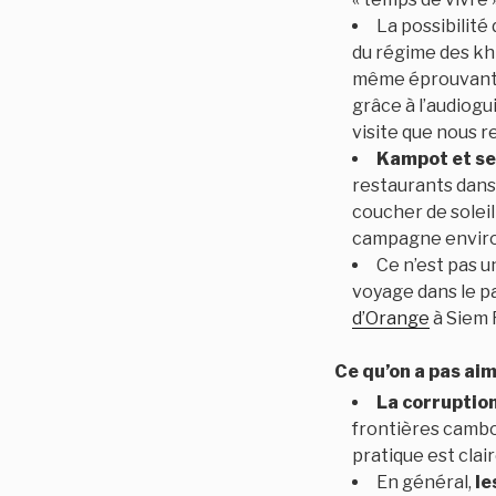
La possibilité 
du régime des kh
même éprouvant p
grâce à l’audiog
visite que nous
Kampot et se
restaurants dans 
coucher de soleil
campagne enviro
Ce n’est pas u
voyage dans le p
d’Orange
à Siem R
Ce qu’on a pas ai
La corruptio
frontières cambo
pratique est clai
En général,
le