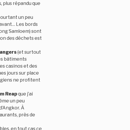
s, plus répandu que
pourtant un peu
ravant… Les bords
 Rong Samloem) sont
tion des déchets est
rangers
(et surtout
les bâtiments
des casinos et des
ques jours sur place
dgiens ne profitent
iem Reap
que j’ai
 même un peu
 d’Angkor. À
taurants, près de
les, en tout cas ce