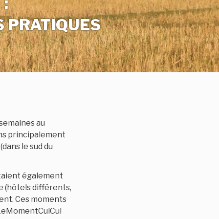
:
S PRATIQUES
 semaines au
ons principalement
(dans le sud du
étaient également
(hôtels différents,
ement. Ces moments
! #LeMomentCulCul